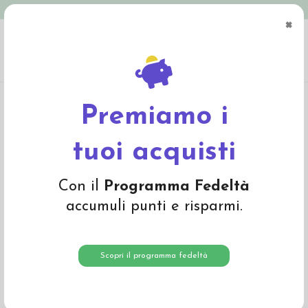
Spedizione in Italia gratuita oltre € 79
×
0
Home
Materiali
Lana cardata e lana da imbottitura
Aghi feltro, scovolini,
accessori
Campanellini dorati 15mm - set da 5 pz
Premiamo i
tuoi acquisti
Con il
Programma Fedeltà
accumuli punti e risparmi.
Scopri il programma fedeltà