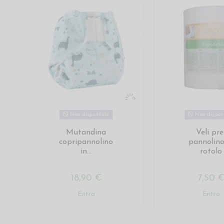
Non disponibile
Non disponi
Mutandina
Veli pre
copripannolino
pannolino
in...
rotolo
18,90 €
7,50 
Entra
Entra