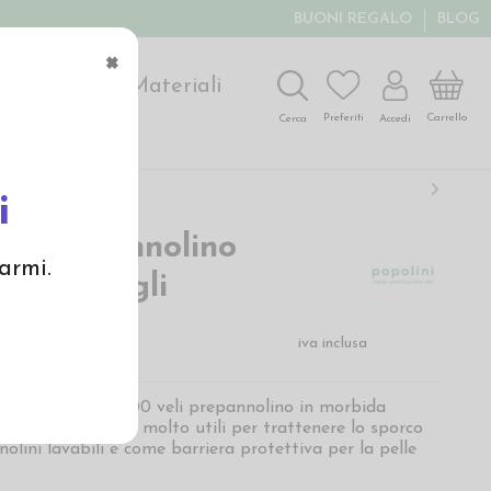
BUONI REGALO
BLOG
×
ochi
Arte
Materiali
Carrello
Preferiti
Accedi
Cerca
i
eli prepannolino
armi.
 - 100 fogli
iva inclusa
opolini contiene 100 veli prepannolino in morbida
cata Oeko Tex 100, molto utili per trattenere lo sporco
olini lavabili e come barriera protettiva per la pelle