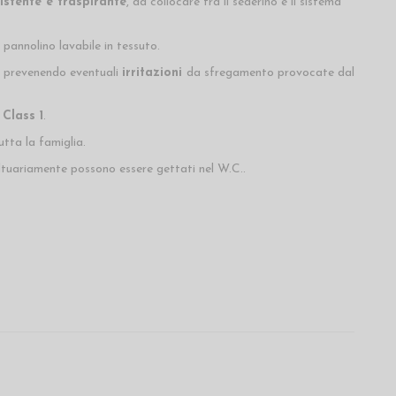
istente e traspirante
, da collocare tra il sederino e il sistema
 pannolino lavabile in tessuto.
prevenendo eventuali
irritazioni
da sfregamento provocate dal
 Class 1
.
tta la famiglia.
 saltuariamente possono essere gettati nel W.C..