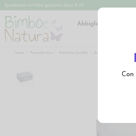
Spedizione in Italia gratuita oltre € 79
Abbigliamento
Pan
Home
Pannolini Eco
Pannolini lavabili
Accessori pannolini lavabi
Con 