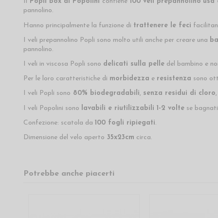
Il
Popli Box di Popolini
contiene
100 veli prepannolino
usa 
pannolino.
Hanno principalmente la funzione di
trattenere le feci
facilitan
I veli prepannolino Popli sono molto utili anche per creare una
ba
pannolino.
I veli in viscosa Popli sono
delicati sulla pelle
del bambino e no
Per le loro caratteristiche di
morbidezza
e
resistenza
sono ott
I veli Popli sono
80% biodegradabili
,
senza residui di cloro
I veli Popolini sono
lavabili e riutilizzabili 1-2 volte
se bagnati 
Confezione: scatola da
100 fogli ripiegati
.
Dimensione del velo aperto
35x23cm
circa.
Potrebbe anche piacerti