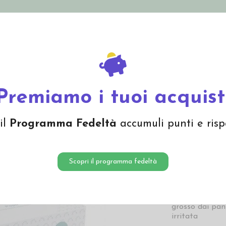
nolini Eco
Mamma e Bebè
Bio Cosmesi
Gi
Offerte
Brand
li
Popli Veli prepannolino Popolini - 100 fogli
Premiamo i tuoi acquist
Popli V
il
Programma Fedeltà
accumuli punti e risp
Popolini
8,90 €
Scopri il programma fedeltà
Popli Box di P
viscosa certifi
grosso dai pann
irritata