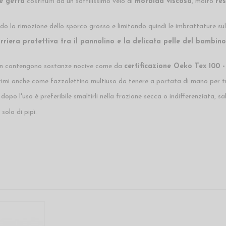
e getta
costituiti da un sottilissimo velo di
morbida viscosa
, molto
res
do la rimozione dello sporco grosso e limitando quindi le imbrattature sul
rriera protettiva tra il pannolino e la delicata pelle del bambino
n contengono sostanze nocive come da
certificazione Oeko Tex 100 -
imi anche come fazzolettino multiuso da tenere a portata di mano per tu
, dopo l'uso è preferibile smaltirli nella frazione secca o indifferenziata,
solo di pipì.