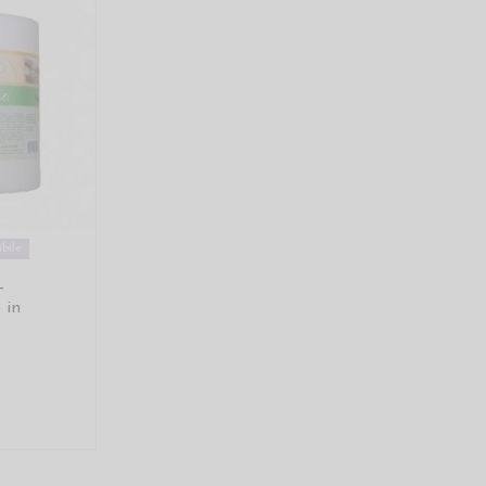
bile
-
 in
€