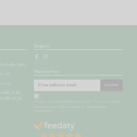
Seguici
 Pioltello (MI)
Newsletter
14 68
ra.it
Iscriviti
 dalle 8:30
30 alle 16:30
Privacy
Ho letto e accetto l'informativa sulla
e presto
il mio consenso alla ricezione di comunicazioni
commerciali.