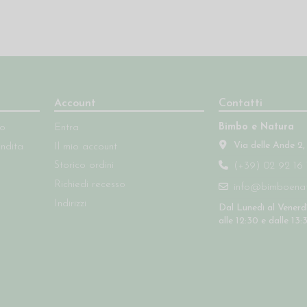
Account
Contatti
Bimbo e Natura
so
Entra
Via delle Ande 2,
endita
Il mio account
Storico ordini
(+39) 02 92 16 
Richiedi recesso
info@bimboenatu
Indirizzi
Dal Lunedì al Venerdì
alle 12:30 e dalle 13: