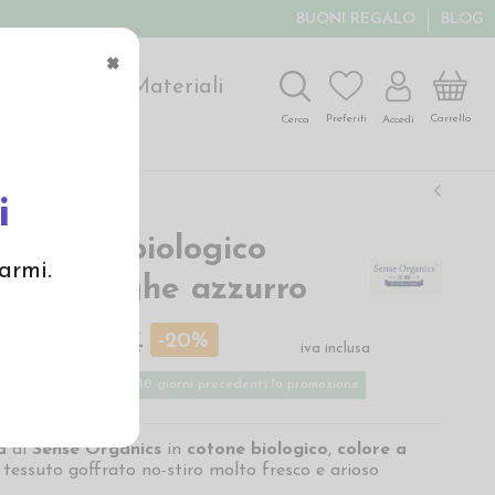
BUONI REGALO
BLOG
×
ochi
Arte
Materiali
Carrello
Preferiti
Accedi
Cerca
i
n cotone biologico
armi.
 - col. righe azzurro
 €
36,00 €
-20%
iva inclusa
ù basso applicato nei 30 giorni precedenti la promozione
na
di
Sense Organics
in
cotone biologico
,
colore a
, tessuto goffrato no-stiro molto fresco e arioso