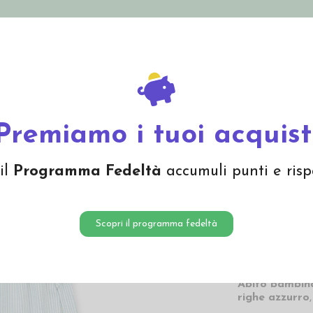
nolini Eco
Mamma e Bebè
Bio Cosmesi
Gi
Offerte
Brand
 biologico "Franja" - col. righe azzurro
Premiamo i tuoi acquist
Abito i
il
Programma Fedeltà
accumuli punti e risp
"Franja"
28,80
Scopri il programma fedeltà
28,80 € Prezzo pi
Abito bambi
righe azzurro