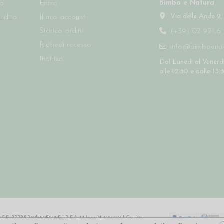
Bimbo e Natura
so
Entra
Via delle Ande 2,
endita
Il mio account
Storico ordini
(+39) 02 92 16 
Richiedi recesso
info@bimboenatu
Indirizzi
Dal Lunedì al Venerdì
alle 12:30 e dalle 13:
64 | C.F. PPPBBR69H50F205F | R.E.A. Milano N. 1763707 |
Credits