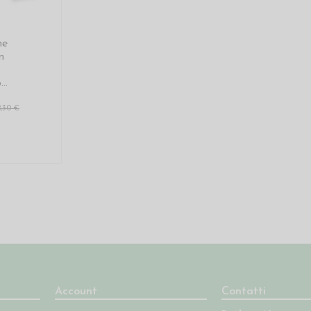
ne
n
..
8,30 €
Account
Contatti