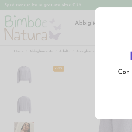
Spedizione in Italia gratuita oltre € 79
Abbigliamento
Pan
Home
Abbigliamento
Adulto
Abbigliamento adulto
Pullover
-30%
Con 