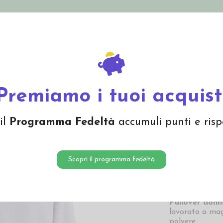
nolini Eco
Mamma e Bebè
Bio Cosmesi
Gi
Offerte
Brand
 donna in cotone bio - col. azzurro polvere
Premiamo i tuoi acquist
Pullove
il
Programma Fedeltà
accumuli punti e risp
col. az
34,97
Scopri il programma fedeltà
34,97 € Prezzo pi
Pullover don
lavorato a magl
polvere