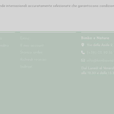
nde internazionali accuratamente selezionate che garantiscono condizioni
Account
Contatti
Bimbo e Natura
so
Entra
Via delle Ande 2,
endita
Il mio account
Storico ordini
(+39) 02 92 16 
Richiedi recesso
info@bimboenatu
Indirizzi
Dal Lunedì al Venerdì
alle 12:30 e dalle 13: