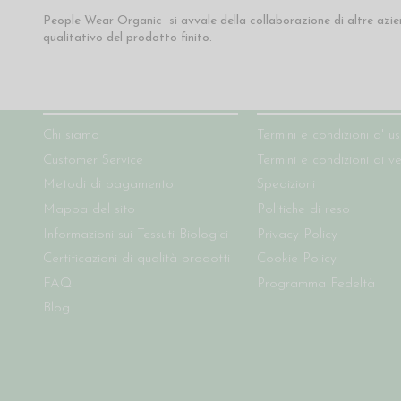
People Wear Organic si avvale della collaborazione di altre azie
qualitativo del prodotto finito.
Chi siamo
Condizioni del sito
Chi siamo
Termini e condizioni d' u
Customer Service
Termini e condizioni di v
Metodi di pagamento
Spedizioni
Mappa del sito
Politiche di reso
Informazioni sui Tessuti Biologici
Privacy Policy
Certificazioni di qualità prodotti
Cookie Policy
FAQ
Programma Fedeltà
Blog