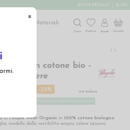
BUONI REGALO
BLOG
×
ochi
Arte
Materiali
Carrello
Preferiti
Accedi
Cerca
i
r donna in cotone bio -
armi.
zurro polvere
 €
49,95 €
-30%
iva inclusa
ù basso applicato nei 30 giorni precedenti la promozione
na
di
People Wear Organic
in
100%
cotone biologico
ia, modello dalla vestibilità ampia, colore azzurro