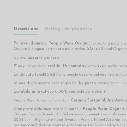
Descrizione
Dettagli del prodotto
Pullover donna
di
People Wear Organic
lavorato a maglia e 
Qualità biologica certificata dal marchio
GOTS
(Global Organic 
Colore:
azzurro polvere.
E' un pullover dalla
vestibilità comoda
e ampia con scollo roton
La delicata tonalità del filato bouclé azzurro polvere risulta molt
Misure di riferimento della taglia M : larghezza torace 59cm, l
Lavabile in lavatrice a 30°C
con ciclo per delicati.
People Wear Organic ha vinto il
German Sustainability Awar
Gran parte della linea tessile a marchio
People Wear Organic
v
Organic Textile Standard ). Sekem è una comunità agricola unica a
2003 con il Right Livelihood Award, il Premio Nobel Alternativo
occupate in 6 diverse imprese economiche tra cui la coltivazione