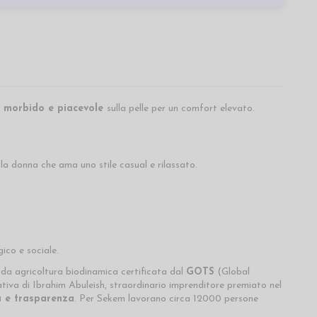
o
morbido e piacevole
sulla pelle per un comfort elevato.
la donna che ama uno stile casual e rilassato.
ico e sociale.
da agricoltura biodinamica certificata dal
GOTS
(Global
ativa di Ibrahim Abuleish, straordinario imprenditore premiato nel
tà e trasparenza
. Per Sekem lavorano circa 12000 persone