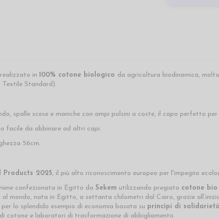
realizzato in
100%
cotone biologico
da agricoltura biodinamica, molt
Textile Standard).
do, spalle scese e maniche con ampi polsini a coste, il capo perfetto per 
o facile da abbinare ad altri capi.
unghezza 56cm.
d Products 2025
, il più alto riconoscimento europeo per l'impegno ecolog
iene confezionata in Egitto da
Sekem
utilizzando pregiato
cotone bio
l mondo, nata in Egitto, a settanta chilometri dal Cairo, grazie all’inizi
, per lo splendido esempio di economia basata su
principi di solidarie
 di cotone e laboratori di trasformazione di abbigliamento.