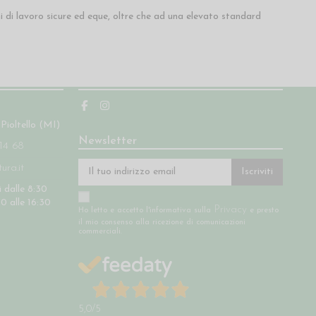
 di lavoro sicure ed eque, oltre che ad una elevato standard
Seguici
 Pioltello (MI)
Newsletter
14 68
ra.it
Iscriviti
 dalle 8:30
30 alle 16:30
Privacy
Ho letto e accetto l'informativa sulla
e presto
il mio consenso alla ricezione di comunicazioni
commerciali.
5,0
/5