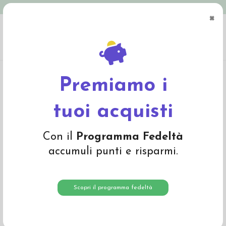
Spedizione in Italia gratuita oltre € 79
×
0
Home
Abbigliamento
Adulto
Abbigliamento adulto
Dolcevita donna in
lana seta - col. nero
Premiamo i
tuoi acquisti
Con il
Programma Fedeltà
accumuli punti e risparmi.
Scopri il programma fedeltà