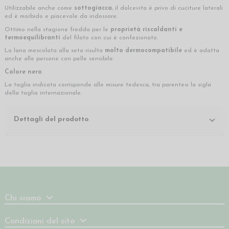
Utilizzabile anche come
sottogiacca
, il dolcevita è privo di cuciture laterali
ed è morbido e piacevole da indossare.
Ottimo nella stagione fredda per le
proprietà riscaldanti e
termoequilibranti
del filato con cui è confezionato.
La lana mescolata alla seta risulta
molto dermocompatibile
ed è adatta
anche alle persone con pelle sensibile.
Colore nero
.
La taglia indicata corrisponde alle misure tedesca, tra parentesi la sigla
della taglia internazionale.
Dettagli del prodotto
Chi siamo
Condizioni del sito