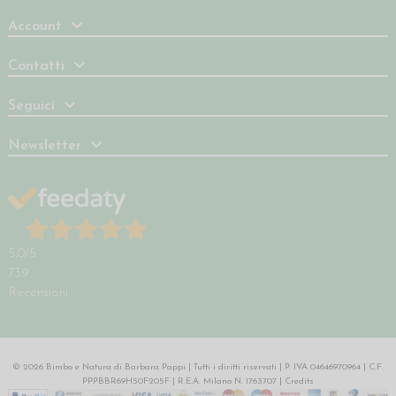
Account
Contatti
Seguici
Newsletter
5,0
/5
739
Recensioni
© 2026 Bimbo e Natura di Barbara Pappi | Tutti i diritti riservati | P. IVA 04646970964 | C.F.
PPPBBR69H50F205F | R.E.A. Milano N. 1763707 |
Credits