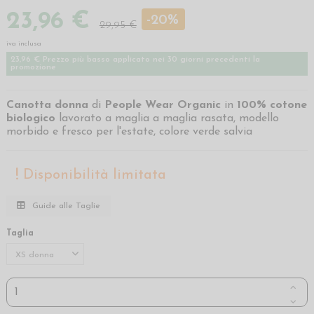
23,96 €
-20%
29,95 €
iva inclusa
23,96 € Prezzo più basso applicato nei 30 giorni precedenti la
promozione
Canotta donna
di
People Wear Organic
in
100%
cotone
biologico
lavorato a maglia a maglia rasata, modello
morbido e fresco per l'estate, colore verde salvia
Disponibilità limitata
Guide alle Taglie
Taglia