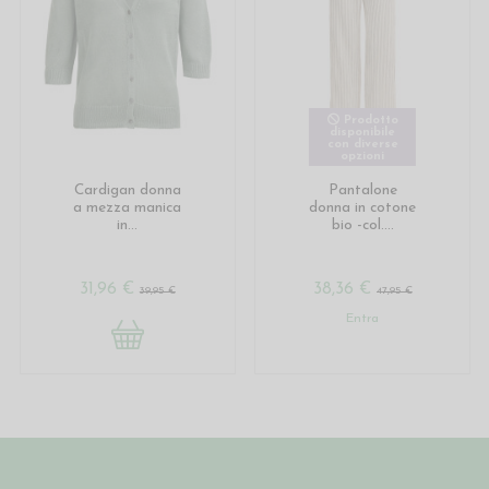
Prodotto
disponibile
con diverse
opzioni
Cardigan donna
Pantalone
a mezza manica
donna in cotone
in...
bio -col....
31,96 €
38,36 €
39,95 €
47,95 €
Entra