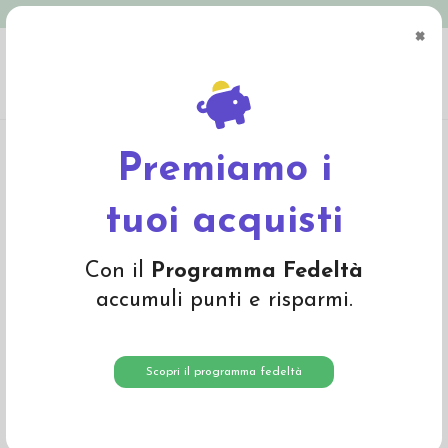
Spedizione in Italia gratuita oltre € 79
×
0
Home
Abbigliamento
Adulto
Abbigliamento adulto
Canotta donna in
cotone bio - col. verde salvia
Premiamo i
-20%
tuoi acquisti
Con il
Programma Fedeltà
accumuli punti e risparmi.
Scopri il programma fedeltà