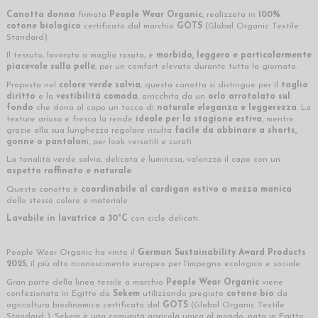
Canotta donna
firmata
People Wear Organic
, realizzata in
100%
cotone biologico
certificato dal marchio
GOTS
(Global Organic Textile
Standard).
Il tessuto, lavorato a maglia rasata, è
morbido, leggero e particolarmente
piacevole sulla pelle
, per un comfort elevato durante tutta la giornata.
Proposta nel
colore verde salvia
, questa canotta si distingue per il
taglio
diritto
e la
vestibilità comoda
, arricchita da un
orlo arrotolato sul
fondo
che dona al capo un tocco di
naturale eleganza e leggerezza
. La
texture ariosa e fresca la rende
ideale per la stagione estiva
, mentre
grazie alla sua lunghezza regolare risulta
facile da abbinare a shorts,
gonne o pantalon
i, per look versatili e curati.
La tonalità verde salvia, delicata e luminosa, valorizza il capo con un
aspetto raffinato e naturale
.
Questa canotta è
coordinabile al cardigan estivo a mezza manica
dello stesso colore e materiale.
Lavabile in lavatrice a 30°C
con ciclo delicati.
People Wear Organic ha vinto il
German Sustainability Award Products
2025
, il più alto riconoscimento europeo per l'impegno ecologico e sociale.
Gran parte della linea tessile a marchio
People Wear Organic
viene
confezionata in Egitto da
Sekem
utilizzando pregiato
cotone bio
da
agricoltura biodinamica certificata dal
GOTS
(Global Organic Textile
Standard ). Sekem è una comunità agricola unica al mondo, nata in Egitto,