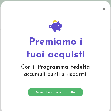
Spedizione in Italia gratuita oltre € 79
×
0
Home
Abbigliamento
Adulto
Abbigliamento adulto
Dolcevita donna in
lana seta - col. nero
Premiamo i
tuoi acquisti
Con il
Programma Fedeltà
accumuli punti e risparmi.
Scopri il programma fedeltà