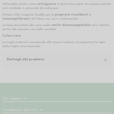
Utilizzabile anche come
sottogiacca
, il dolcevita è privo di cuciture laterali
ed è morbido e piacevole da indossare.
Ottimo nella stagione fredda per le
proprietà riscaldanti e
termoequilibranti
del filato con cui è confezionato.
La lana mescolata alla seta risulta
molto dermocompatibile
ed è adatta
anche alle persone con pelle sensibile.
Colore nero
.
La taglia indicata corrisponde alle misure tedesca, tra parentesi la sigla
della taglia internazionale.
Dettagli del prodotto
Chi siamo
Condizioni del sito