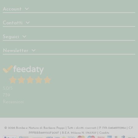
Account
Contatti
Seguici
Newsletter
5,0
/5
739
Recensioni
© 2026 Bimbo e Natura di Barbara Pappi | Tutti i diritti riservati | P. IVA 04646970964 | C.F.
PPPBBR69H50F205F | R.E.A. Milano N. 1763707 |
Credits