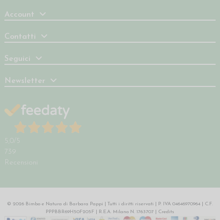
Account
Contatti
Seguici
Newsletter
5,0
/5
739
Recensioni
© 2026 Bimbo e Natura di Barbara Pappi | Tutti i diritti riservati | P. IVA 04646970964 | C.F.
PPPBBR69H50F205F | R.E.A. Milano N. 1763707 |
Credits