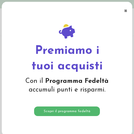
Spedizione in Italia gratuita oltre € 79
×
0
Home
Abbigliamento
Adulto
Abbigliamento adulto
Dolcevita donna in lana
seta -col. rosso malva
Premiamo i
tuoi acquisti
Con il
Programma Fedeltà
accumuli punti e risparmi.
Scopri il programma fedeltà