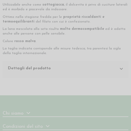
Utilizzabile anche come
sottogiacca
, il dolcevita è privo di cuciture laterali
ed è morbido e piacevole da indossare.
Ottimo nella stagione fredda per le
proprietà riscaldanti e
termoequilibranti
del filato con cui è confezionato.
La lana mescolata alla seta risulta
molto dermocompatibile
ed è adatta
anche alle persone con pelle sensibile.
Colore
rosso malva
.
La taglia indicata corrisponde alle misure tedesca, tra parentesi la sigla
della taglia internazionale.
Dettagli del prodotto
Chi siamo
Condizioni del sito