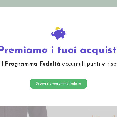
nolini Eco
Mamma e Bebè
Bio Cosmesi
Gi
Offerte
Brand
onna in pile di lana -col. lilla melange
Premiamo i tuoi acquist
Giacca 
il
Programma Fedeltà
accumuli punti e risp
col. lil
211,00
Scopri il programma fedeltà
Giacca donna in
con tasche