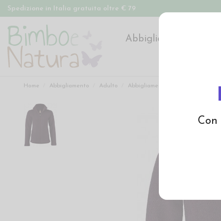
Spedizione in Italia gratuita oltre € 79
Abbigliamento
Pan
Home
Abbigliamento
Adulto
Abbigliamento adulto
Giacca d
Con 