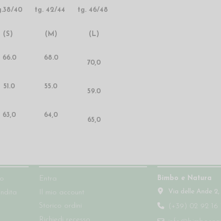
g.38/40
tg. 42/44
tg. 46/48
(S)
(M)
(L)
66.0
68.0
70,0
51.0
55.0
59.0
63,0
64,0
65,0
Account
Contatti
Bimbo e Natura
so
Entra
Via delle Ande 2,
endita
Il mio account
Storico ordini
(+39) 02 92 16 
Richiedi recesso