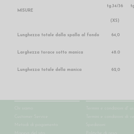
tg.34/36
t
MISURE
(XS)
Lunghezza totale dalla spalla al fondo
64,0
Larghezza torace sotto manica
48.0
Lunghezza totale della manica
62,0
Chi siamo
Condizioni del sito
Chi siamo
Termini e condizioni d' u
Customer Service
Termini e condizioni di v
Metodi di pagamento
Spedizioni
Mappa del sito
Politiche di reso