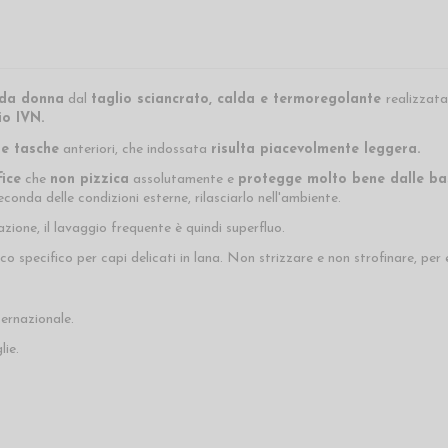
 da donna
dal
taglio sciancrato, calda e termoregolante
realizzata
o IVN.
e tasche
anteriori, che indossata
risulta piacevolmente leggera
.
ice
che
non pizzica
assolutamente e
protegge molto bene dalle ba
econda delle condizioni esterne, rilasciarlo nell'ambiente.
azione, il lavaggio frequente è quindi superfluo.
 specifico per capi delicati in lana. N
on strizzare e non strofinare, per e
ternazionale.
lie.