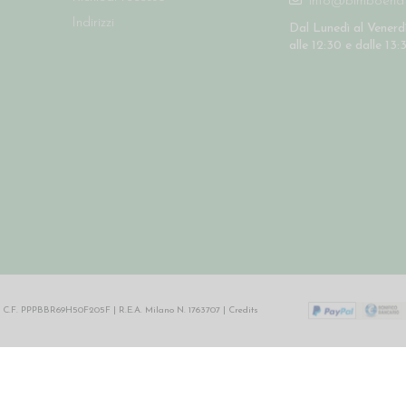
info@bimboenatu
Indirizzi
Dal Lunedì al Venerdì
alle 12:30 e dalle 13:
64 | C.F. PPPBBR69H50F205F | R.E.A. Milano N. 1763707 |
Credits