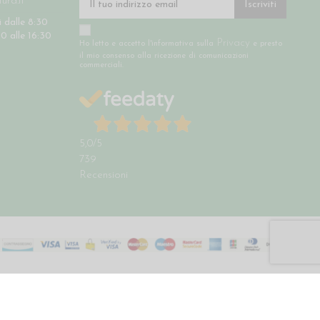
ra.it
Iscriviti
 dalle 8:30
30 alle 16:30
Privacy
Ho letto e accetto l'informativa sulla
e presto
il mio consenso alla ricezione di comunicazioni
commerciali.
5,0
/5
739
Recensioni