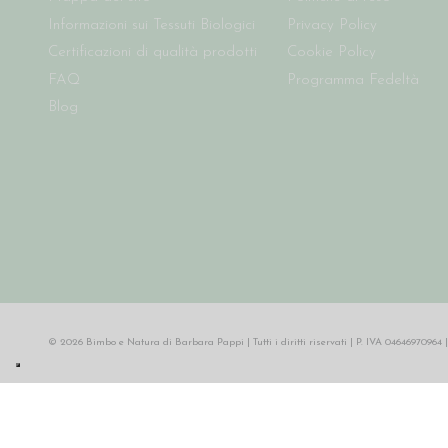
Informazioni sui Tessuti Biologici
Privacy Policy
Certificazioni di qualità prodotti
Cookie Policy
FAQ
Programma Fedeltà
Blog
© 2026 Bimbo e Natura di Barbara Pappi | Tutti i diritti riservati | P. IVA 046469709