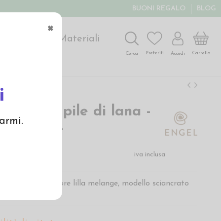
BUONI REGALO
BLOG
×
ochi
Arte
Materiali
Carrello
Preferiti
Accedi
Cerca
i
donna in pile di lana -
armi.
la melange
 €
iva inclusa
 pile di lana, colore lilla melange, modello sciancrato