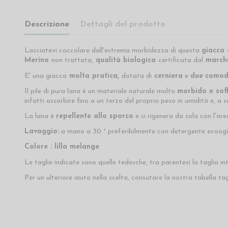
Descrizione
Dettagli del prodotto
Lasciatevi coccolare dall'estrema morbidezza di questa
giacca
Merino
non trattata,
qualità biologica
certificata dal
marchi
E' una giacca
molta pratica,
dotata di
cerniera
e
due
comod
Il pile di pura lana è un materiale naturale molto
morbido e soff
infatti assorbire fino a un terzo del proprio peso in umidità e, a s
La lana è
repellente allo sporco
e si rigenera da sola con l'are
Lavaggio:
a mano a 30 ° preferibilmente con detergente ecoogico
Colore : lilla melange
.
Le taglie indicate sono quelle tedesche, tra parentesi la taglia in
Per un ulteriore aiuto nella scelta, consutare la nostra tabella tag